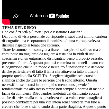
TEMA DEL DISCO
Che cos’è “L’età più forte” per Alessandro Grazian?
Dal punto di vista personale corrisponde ai suoi dieci anni di carriera
discografica ma è soprattutto il manifesto di una consapevolezza
disillusa rispetto ai tempi che corrono.
Tirare le somme non somiglia a tirare un sospiro di sollievo ma è
comunque un traguardo da tagliare a testa alta in virtù di una
coscienza e di un entusiasmo disincantato verso il proprio passato,
presente e futuro. A questo punto si cammina mano nella mano con
la cognizione che in un modo o nell’altro è indispensabile decidere
da che parte stare e di fatto il tema che attraversa tutto il disco è
proprio quello della SCELTA. Scegliere significa schierarsi e
significa anche dividere le persone che ti sono intorno. Questa
necessità di schierarsi in modo più o meno consapevole è
fondamentale ma allo stesso tempo non sempre a portata di mano e
facile da compiersi. Ritrovandosi inebriati dal disincanto accade
anche di arrivare alla consapevolezza che a volte certe battaglie si
possono combattere per una vita intera senza vincerle mai fino a
credere che forse si sta lottando dalla parte sbagliata. A questo punto