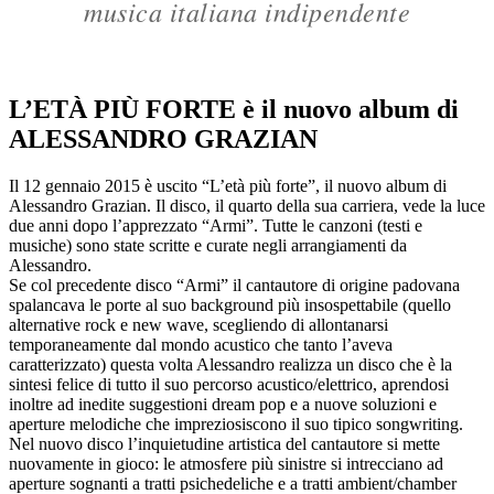
musica italiana indipendente
L’ETÀ PIÙ FORTE è il nuovo album di
ALESSANDRO GRAZIAN
Il 12 gennaio 2015 è uscito “L’età più forte”, il nuovo album di
Alessandro Grazian. Il disco, il quarto della sua carriera, vede la luce
due anni dopo l’apprezzato “Armi”. Tutte le canzoni (testi e
musiche) sono state scritte e curate negli arrangiamenti da
Alessandro.
Se col precedente disco “Armi” il cantautore di origine padovana
spalancava le porte al suo background più insospettabile (quello
alternative rock e new wave, scegliendo di allontanarsi
temporaneamente dal mondo acustico che tanto l’aveva
caratterizzato) questa volta Alessandro realizza un disco che è la
sintesi felice di tutto il suo percorso acustico/elettrico, aprendosi
inoltre ad inedite suggestioni dream pop e a nuove soluzioni e
aperture melodiche che impreziosiscono il suo tipico songwriting.
Nel nuovo disco l’inquietudine artistica del cantautore si mette
nuovamente in gioco: le atmosfere più sinistre si intrecciano ad
aperture sognanti a tratti psichedeliche e a tratti ambient/chamber