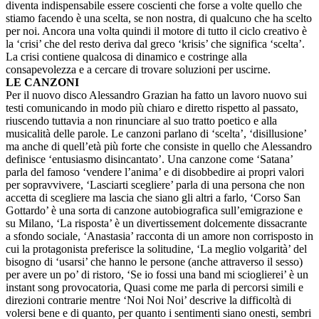
diventa indispensabile essere coscienti che forse a volte quello che
stiamo facendo è una scelta, se non nostra, di qualcuno che ha scelto
per noi. Ancora una volta quindi il motore di tutto il ciclo creativo è
la ‘crisi’ che del resto deriva dal greco ‘krisis’ che significa ‘scelta’.
La crisi contiene qualcosa di dinamico e costringe alla
consapevolezza e a cercare di trovare soluzioni per uscirne.
LE CANZONI
Per il nuovo disco Alessandro Grazian ha fatto un lavoro nuovo sui
testi comunicando in modo più chiaro e diretto rispetto al passato,
riuscendo tuttavia a non rinunciare al suo tratto poetico e alla
musicalità delle parole. Le canzoni parlano di ‘scelta’, ‘disillusione’
ma anche di quell’età più forte che consiste in quello che Alessandro
definisce ‘entusiasmo disincantato’. Una canzone come ‘Satana’
parla del famoso ‘vendere l’anima’ e di disobbedire ai propri valori
per sopravvivere, ‘Lasciarti scegliere’ parla di una persona che non
accetta di scegliere ma lascia che siano gli altri a farlo, ‘Corso San
Gottardo’ è una sorta di canzone autobiografica sull’emigrazione e
su Milano, ‘La risposta’ è un divertissement dolcemente dissacrante
a sfondo sociale, ‘Anastasia’ racconta di un amore non corrisposto in
cui la protagonista preferisce la solitudine, ‘La meglio volgarità’ del
bisogno di ‘usarsi’ che hanno le persone (anche attraverso il sesso)
per avere un po’ di ristoro, ‘Se io fossi una band mi scioglierei’ è un
instant song provocatoria, Quasi come me parla di percorsi simili e
direzioni contrarie mentre ‘Noi Noi Noi’ descrive la difficoltà di
volersi bene e di quanto, per quanto i sentimenti siano onesti, sembri